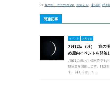
-
Travel information
,
お知らせ
,
未分類
,
特別
関連記事
イベント
お知らせ
7月12日（月） 宵の
め屋内イベントを開催
月齢2の細い月 梅雨時です
観望会を開催します。日没前
す。 詳しくはこち ...