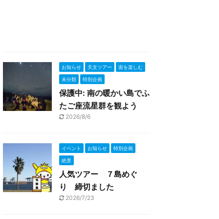
お知らせ
天文ツアー
宙を楽しむ
未分類
特別企画
保護中: 南の暖かい島でふ
たご座流星群を観よう
2026/8/6
イベント
お知らせ
特別企画
絶景
人気ツアー ７島めぐ
り 締切ました
2026/7/23