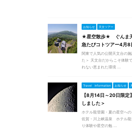
お知らせ
天文ツアー
★星空散歩★ ぐんま
急たびコトツアー4月
関東で人気の公開天文台の施
た＞ 天文台だからこそ体験
れない恵まれた環境 ...
Travel information
お知らせ
【8月14日～20日限
しました＞
ホテル龍登園・夏の星空への
佐賀・川上峡温泉 ホテル龍
り体験や星空の勉 ...