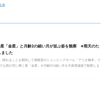
企画
明星「金星」と月齢2の細い月が並ぶ姿を観察 ※雨天のた
しました
が、晴れることを期待して相模原のショッピングモール「アリオ橋本」で
でも西の空に輝く星「金星」や月齢2の細い月を天体望遠鏡で観察しま