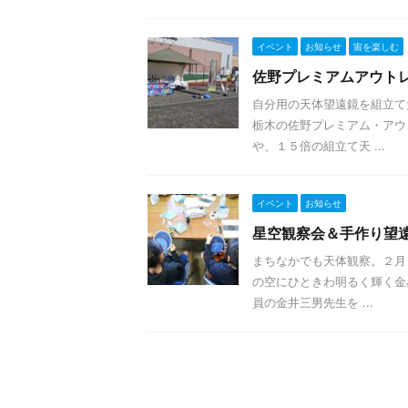
イベント
お知らせ
宙を楽しむ
佐野プレミアムアウト
自分用の天体望遠鏡を組立て
栃木の佐野プレミアム・アウ
や、１５倍の組立て天 ...
イベント
お知らせ
星空観察会＆手作り望
まちなかでも天体観察。２月
の空にひときわ明るく輝く金
員の金井三男先生を ...