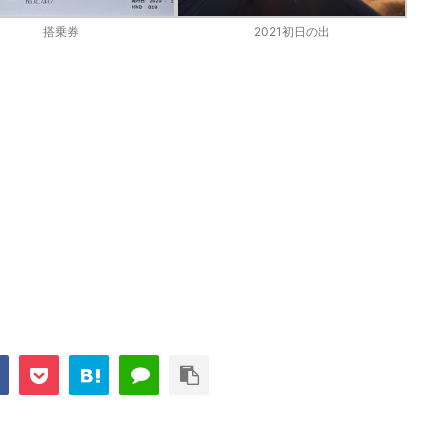
搭乗券
2021初日の出