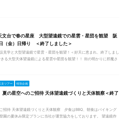
天文台で春の星座 大型望遠鏡での星雲・星団を観望 阪
8日（金）日帰り ＜終了しました＞
設見学と大型望遠鏡で星雲・星団を観望！＜好天に恵まれ、終了しまし
できる大型天体望遠鏡による星雲や星団を観望！！ 街の明かりに邪魔さ
天文ツアー
特別企画
定】夏の星空へのご招待 天体望遠鏡づくりと天体観察＜終了
ご招待 天体望遠鏡づくりと天体観察 夕食はBBQ、朝食はバイキング
登園の夏休み限定プランに当社が運営協力をしております。 望遠鏡作