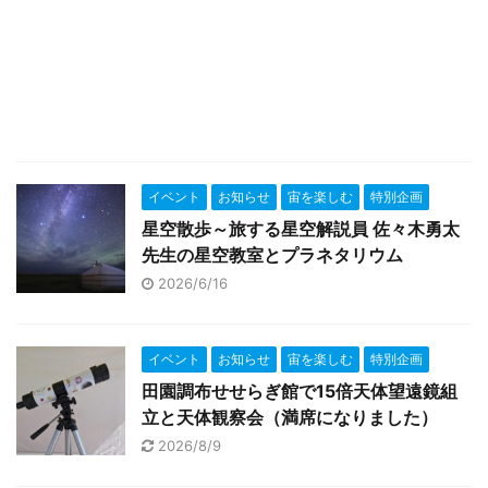
イベント
お知らせ
宙を楽しむ
特別企画
星空散歩～旅する星空解説員 佐々木勇太
先生の星空教室とプラネタリウム
2026/6/16
イベント
お知らせ
宙を楽しむ
特別企画
田園調布せせらぎ館で15倍天体望遠鏡組
立と天体観察会（満席になりました）
2026/8/9