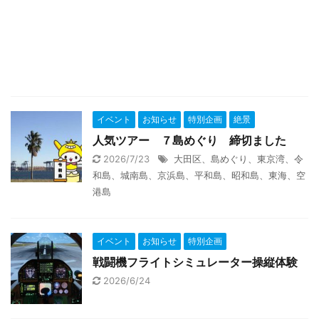
イベント
お知らせ
特別企画
絶景
人気ツアー ７島めぐり 締切ました
2026/7/23
大田区、島めぐり、東京湾、令
和島、城南島、京浜島、平和島、昭和島、東海、空
港島
イベント
お知らせ
特別企画
戦闘機フライトシミュレーター操縦体験
2026/6/24