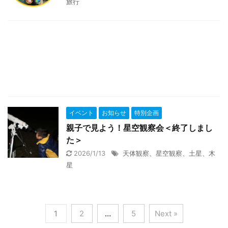
旅行
イベント
お知らせ
特別企画
親子で見よう！星空観察会＜終了しまし
た＞
2026/1/13
天体観察、星空観察、土星、木
星
1
2
…
5
Next »