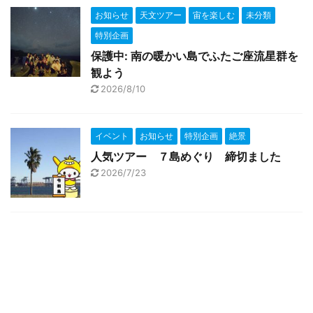
お知らせ
天文ツアー
宙を楽しむ
未分類
特別企画
保護中: 南の暖かい島でふたご座流星群を
観よう
2026/8/10
イベント
お知らせ
特別企画
絶景
人気ツアー ７島めぐり 締切ました
2026/7/23