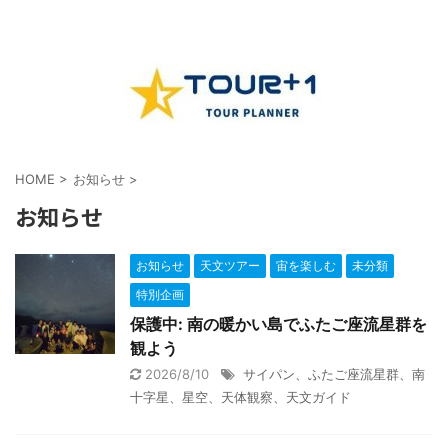
HOME
>
お知らせ
>
お知らせ
お知らせ
天文ツアー
宙を楽しむ
未分類
特別企画
保護中: 南の暖かい島でふたご座流星群を
観よう
2026/8/10
サイパン、ふたご座流星群、南
十字星、星空、天体観察、天文ガイド