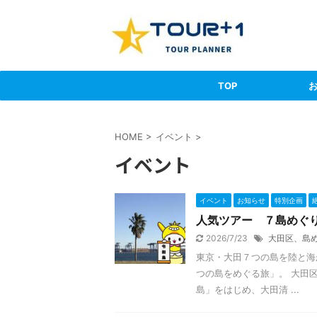
TOP
HOME
>
イベント
>
イベント
イベント
お知らせ
特別企画
人気ツアー ７島めぐ
2026/7/23
大田区、島
東京・大田７つの島を陸と海
つの島をめぐる旅」。 大田
島」をはじめ、大田清 ...