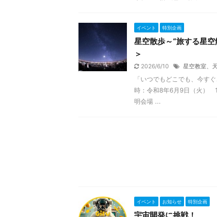
イベント
特別企画
星空散歩～“旅する星空
＞
2026/6/10
星空教室、
「いつでもどこでも、今すぐ
時：令和8年6月9日（火） 
明会場 ...
イベント
お知らせ
特別企画
宇宙開発に挑戦！