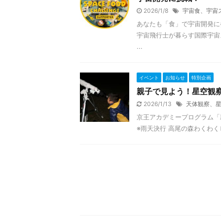
2026/1/8
宇宙食、宇宙
あなたも「食」で宇宙開発に参加し
宇宙飛行士が暮らす国際宇宙
...
イベント
お知らせ
特別企画
親子で見よう！星空観
2026/1/13
天体観察、
京王アカデミープログラム「親子
※雨天決行 高尾の森わくわくビ