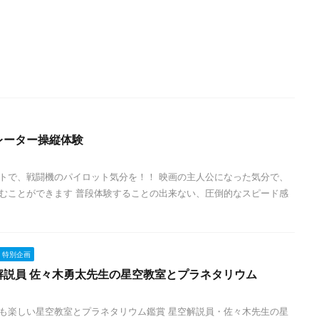
レーター操縦体験
トで、戦闘機のパイロット気分を！！ 映画の主人公になった気分で、
むことができます 普段体験することの出来ない、圧倒的なスピード感
特別企画
解説員 佐々木勇太先生の星空教室とプラネタリウム
も楽しい星空教室とプラネタリウム鑑賞 星空解説員・佐々木先生の星