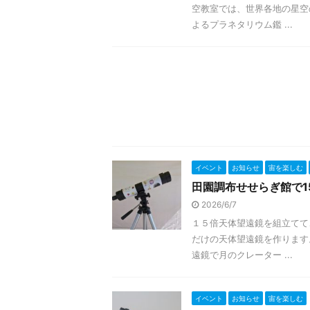
空教室では、世界各地の星空
よるプラネタリウム鑑 ...
イベント
お知らせ
宙を楽しむ
田園調布せせらぎ館で1
2026/6/7
１５倍天体望遠鏡を組立てて
だけの天体望遠鏡を作ります
遠鏡で月のクレーター ...
イベント
お知らせ
宙を楽しむ