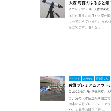
大森 海苔のふるさと
2026/7/23
天体望遠鏡
海苔の養殖には月や太陽が関
よって起きています。 その
み立てます。暗くなっ ...
イベント
お知らせ
宙を楽しむ
佐野プレミアムアウト
2026/6/7
天体観察、木
自分用の天体望遠鏡を組立て
栃木の佐野プレミアム・アウ
や、１５倍の組立て天 ...