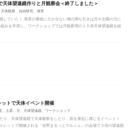
館で天体望遠鏡作りと月観察会＜終了しました＞
、天体観察、自由研究、海苔
係していた！ 海苔の養殖に欠かせない潮の満ち引きは月や太陽の力に
仕組みを学習し、ワークショップでは月観察用の１５倍天体望遠鏡を組
レットで天体イベント開催
星、土星、月、天体望遠鏡、ワークショップ
たり、天体望遠鏡で天体観察をしたり、宙を身近に感じるイベント！
トレットで開催される「佐野まるっとマルシェ」の会場で３倍の望遠鏡