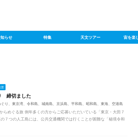
お知らせ
特集
天文ツアー
宙を楽
絶景
り 締切ました
めぐり、東京湾、令和島、城南島、京浜島、平和島、昭和島、東海、空港島
からめぐる旅 例年多くの方からご応募いただいている「東京・大田７
区の７つの人工島には、公共交通機関では行くことが困難な「秘境令和