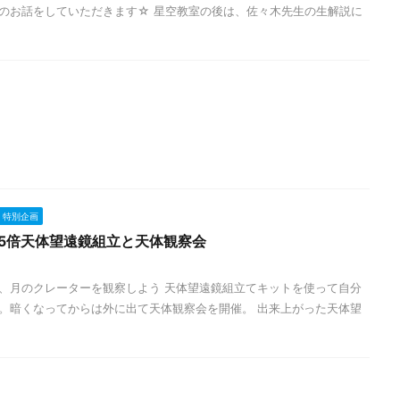
のお話をしていただきます☆ 星空教室の後は、佐々木先生の生解説に
特別企画
5倍天体望遠鏡組立と天体観察会
、月のクレーターを観察しよう 天体望遠鏡組立てキットを使って自分
。暗くなってからは外に出て天体観察会を開催。 出来上がった天体望