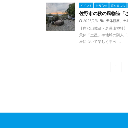
イベント
お知らせ
宙を楽しむ
佐野市の秋の風物詩「
2026/2/6
天体観察、土
【唐沢山城跡・唐澤山神社】
天体「土星」や地球の隣人「
座について楽しく学べ ...
1