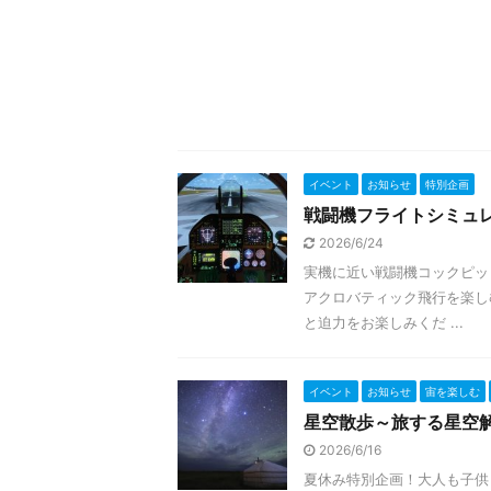
イベント
お知らせ
特別企画
戦闘機フライトシミュ
2026/6/24
実機に近い戦闘機コックピッ
アクロバティック飛行を楽し
と迫力をお楽しみくだ ...
イベント
お知らせ
宙を楽しむ
星空散歩～旅する星空
2026/6/16
夏休み特別企画！大人も子供