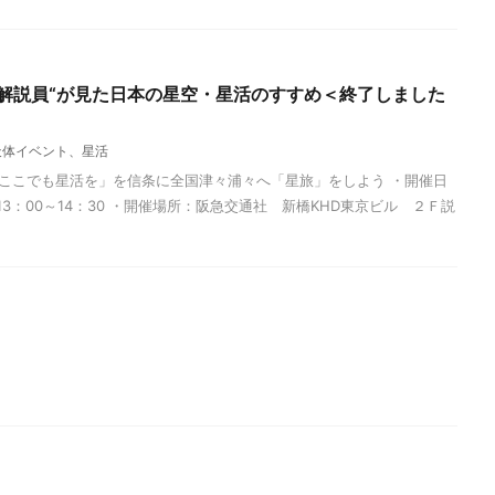
解説員“が見た日本の星空・星活のすすめ＜終了しました
天体イベント、星活
ここでも星活を」を信条に全国津々浦々へ「星旅」をしよう ・開催日
13：00～14：30 ・開催場所：阪急交通社 新橋KHD東京ビル ２Ｆ説