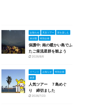
お知らせ
天文ツアー
宙を楽しむ
未分類
特別企画
保護中: 南の暖かい島でふ
たご座流星群を観よう
2026/8/6
イベント
お知らせ
特別企画
絶景
人気ツアー ７島めぐ
り 締切ました
2026/7/23