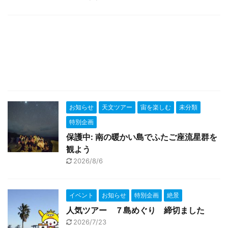
お知らせ
天文ツアー
宙を楽しむ
未分類
特別企画
保護中: 南の暖かい島でふたご座流星群を
観よう
2026/8/6
イベント
お知らせ
特別企画
絶景
人気ツアー ７島めぐり 締切ました
2026/7/23