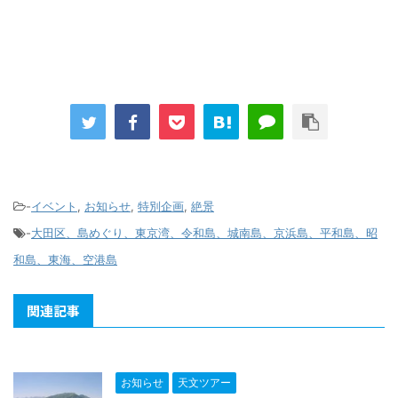
-
イベント
,
お知らせ
,
特別企画
,
絶景
-
大田区、島めぐり、東京湾、令和島、城南島、京浜島、平和島、昭
和島、東海、空港島
関連記事
お知らせ
天文ツアー