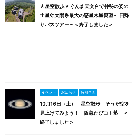
★星空散歩★ぐんま天文台で神秘の姿の
土星や太陽系最大の惑星木星観望～ 日帰
りバスツアー～＜終了しました＞
イベント
お知らせ
特別企画
10月16日（土） 星空散歩 そうだ空を
見上げてみよう！ 阪急たびコト塾 ＜
終了しました＞