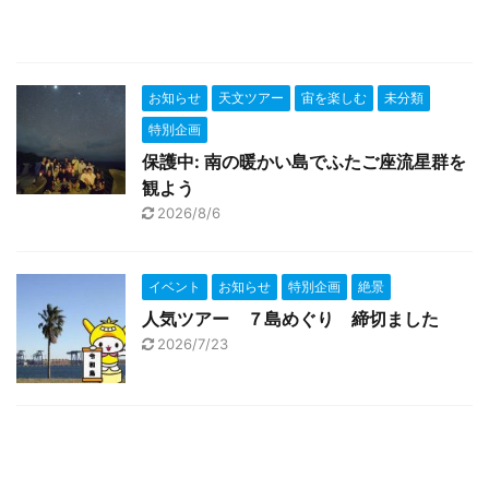
お知らせ
天文ツアー
宙を楽しむ
未分類
特別企画
保護中: 南の暖かい島でふたご座流星群を
観よう
2026/8/6
イベント
お知らせ
特別企画
絶景
人気ツアー ７島めぐり 締切ました
2026/7/23