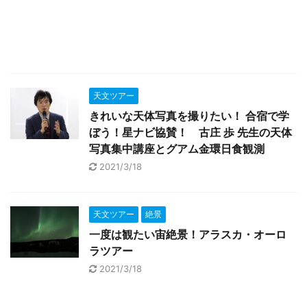
天文ツアー
きれいな天体写真を撮りたい！ 合宿で学
ぼう！星ナビ協賛！ 古庄 歩 先生の天体
写真集中講座とグアム金環日食観測
2021/3/18
天文ツアー
絶景
一度は観たい宙絶景！アラスカ・オーロ
ラツアー
2021/3/18