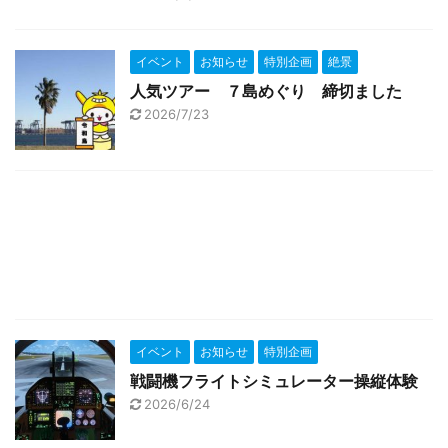
イベント
お知らせ
特別企画
絶景
人気ツアー ７島めぐり 締切ました
2026/7/23
イベント
お知らせ
特別企画
戦闘機フライトシミュレーター操縦体験
2026/6/24