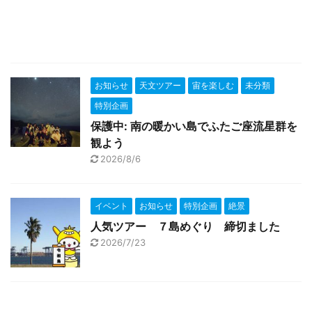
お知らせ
天文ツアー
宙を楽しむ
未分類
特別企画
保護中: 南の暖かい島でふたご座流星群を
観よう
2026/8/6
イベント
お知らせ
特別企画
絶景
人気ツアー ７島めぐり 締切ました
2026/7/23