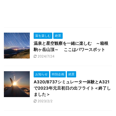
宙を楽しむ
絶景
温泉と星空観察を一緒に楽しむ ～箱根
駒ヶ岳山頂～ ここはパワースポット
2024/7/24
お知らせ
特別企画
絶景
A320/B737シミュレーター体験とA321
で2023年元旦初日の出フライト＜終了し
ました＞
2023/2/2