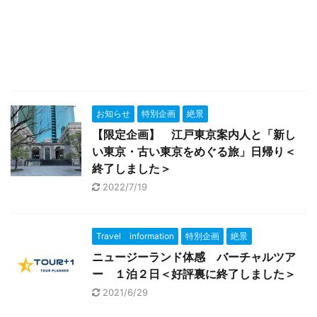
お知らせ
特別企画
絶景
【限定企画】 江戸東京案内人と「新し
い東京・古い東京をめぐる旅」日帰り＜
終了しました＞
2022/7/19
Travel information
特別企画
絶景
ニュージーランド体感 バーチャルツア
ー １泊２日＜好評裏に終了しました＞
2021/6/29