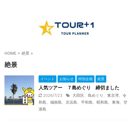
HOME
>
絶景
>
絶景
イベント
お知らせ
特別企画
絶景
人気ツアー ７島めぐり 締切ました
2026/7/23
大田区、島めぐり、東京湾、令
和島、城南島、京浜島、平和島、昭和島、東海、空
港島