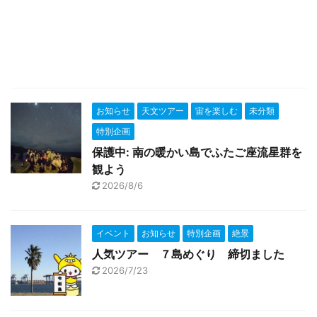
お知らせ
天文ツアー
宙を楽しむ
未分類
特別企画
保護中: 南の暖かい島でふたご座流星群を
観よう
2026/8/6
イベント
お知らせ
特別企画
絶景
人気ツアー ７島めぐり 締切ました
2026/7/23