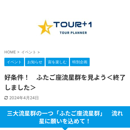
HOME
>
イベント
>
イベント
お知らせ
宙を楽しむ
特別企画
好条件！ ふたご座流星群を見よう＜終了
しました＞
2024年4月24日
三大流星群の一つ「ふたご座流星群」 流れ
星に願いを込めて！