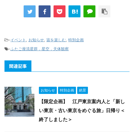
-
イベント
,
お知らせ
,
宙を楽しむ
,
特別企画
-
ふたご座流星群，星空，天体観察
関連記事
お知らせ
特別企画
絶景
【限定企画】 江戸東京案内人と「新し
い東京・古い東京をめぐる旅」日帰り＜
終了しました＞