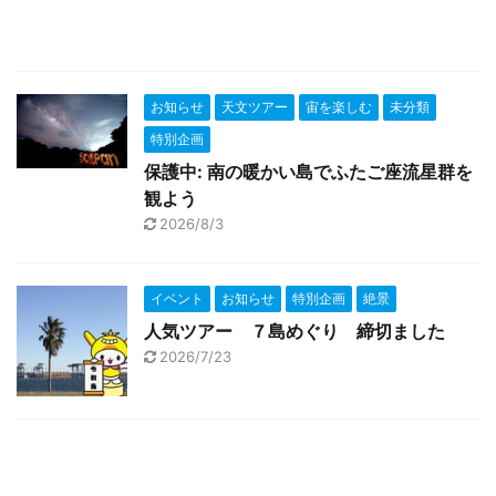
お知らせ
天文ツアー
宙を楽しむ
未分類
特別企画
保護中: 南の暖かい島でふたご座流星群を
観よう
2026/8/3
イベント
お知らせ
特別企画
絶景
人気ツアー ７島めぐり 締切ました
2026/7/23