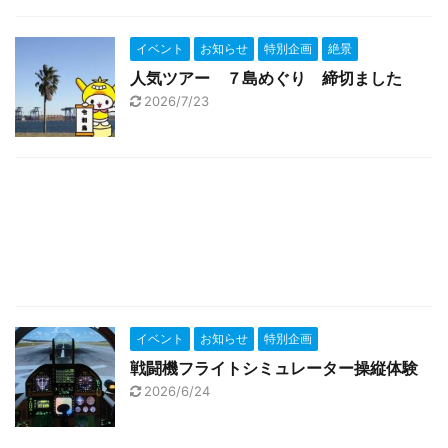
イベント
お知らせ
特別企画
絶景
人気ツアー ７島めぐり 締切ました
2026/7/23
イベント
お知らせ
特別企画
戦闘機フライトシミュレーター操縦体験
2026/6/24