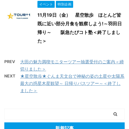
イベント
特別企画
11月19日（金） 星空散歩 ほとんど皆
既に近い部分月食を観察しよう!～羽田日
帰り～ 阪急たびコト塾＜終了しまし
た＞
PREV
大田の魅力満喫モニターツアー抽選受付のご案内＜締
切りました＞
NEXT
★星空散歩★ぐんま天文台で神秘の姿の土星や太陽系
最大の惑星木星観望～ 日帰りバスツアー～＜終了し
ました＞
新着記事