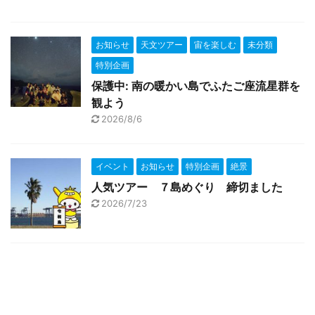
お知らせ
天文ツアー
宙を楽しむ
未分類
特別企画
保護中: 南の暖かい島でふたご座流星群を
観よう
2026/8/6
イベント
お知らせ
特別企画
絶景
人気ツアー ７島めぐり 締切ました
2026/7/23