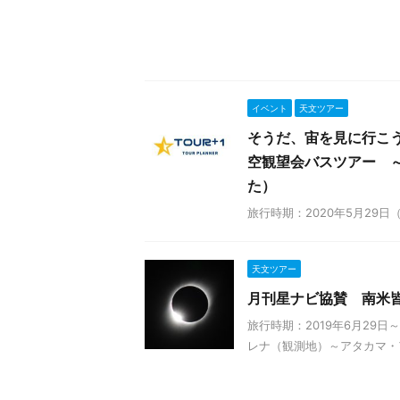
イベント
天文ツアー
そうだ、宙を見に行こう
空観望会バスツアー 
た）
旅行時期：2020年5月29
天文ツアー
月刊星ナビ協賛 南米
旅行時期：2019年6月29日～
レナ（観測地）～アタカマ・ア