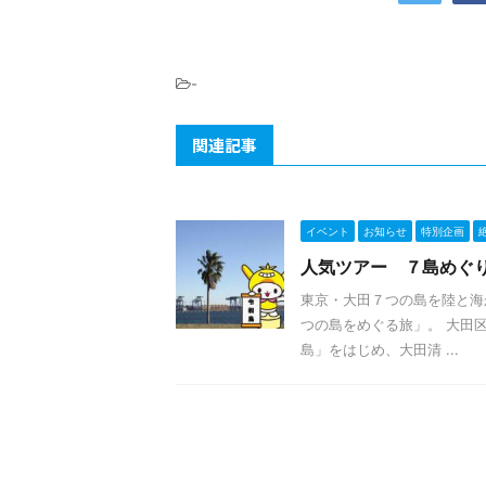
-
関連記事
イベント
お知らせ
特別企画
人気ツアー ７島めぐ
東京・大田７つの島を陸と海
つの島をめぐる旅」。 大田
島」をはじめ、大田清 ...