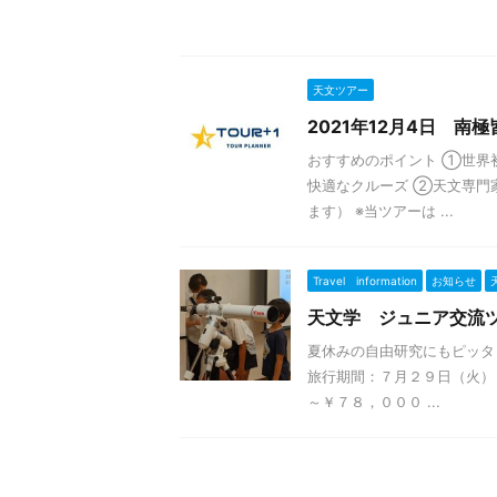
天文ツアー
2021年12月4日 南
おすすめのポイント ①世界
快適なクルーズ ②天文専門
ます） ※当ツアーは ...
Travel information
お知らせ
天文学 ジュニア交流ツ
夏休みの自由研究にもピッタ
旅行期間：７月２９日（火）
～￥７８，０００ ...