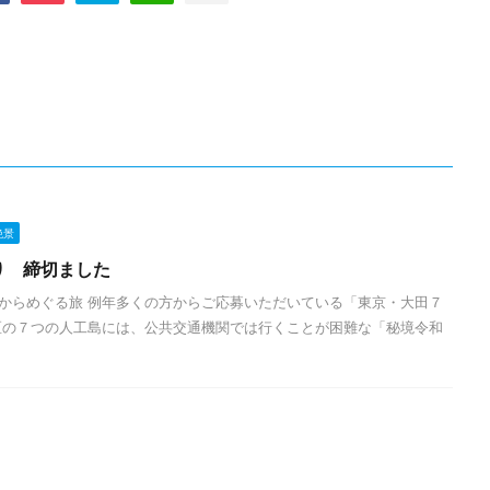
絶景
り 締切ました
からめぐる旅 例年多くの方からご応募いただいている「東京・大田７
区の７つの人工島には、公共交通機関では行くことが困難な「秘境令和