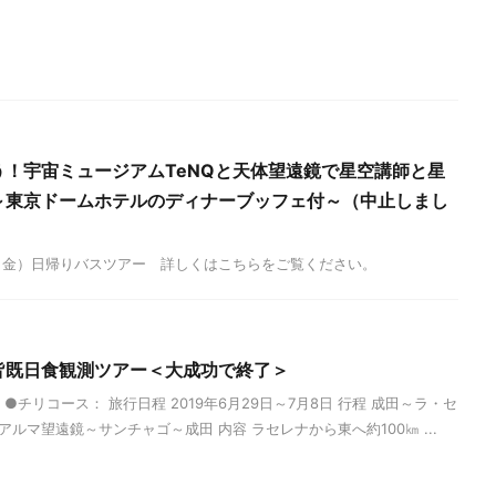
！宇宙ミュージアムTeNQと天体望遠鏡で星空講師と星
～東京ドームホテルのディナーブッフェ付～（中止しまし
日（金）日帰りバスツアー 詳しくはこちらをご覧ください。
皆既日食観測ツアー＜大成功で終了＞
 ●チリコース： 旅行日程 2019年6月29日～7月8日 行程 成田～ラ・セ
ルマ望遠鏡～サンチャゴ～成田 内容 ラセレナから東へ約100㎞ ...