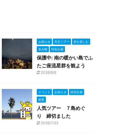
お知らせ
天文ツアー
宙を楽しむ
未分類
特別企画
保護中: 南の暖かい島でふ
たご座流星群を観よう
2026/8/6
イベント
お知らせ
特別企画
絶景
人気ツアー ７島めぐ
り 締切ました
2026/7/23