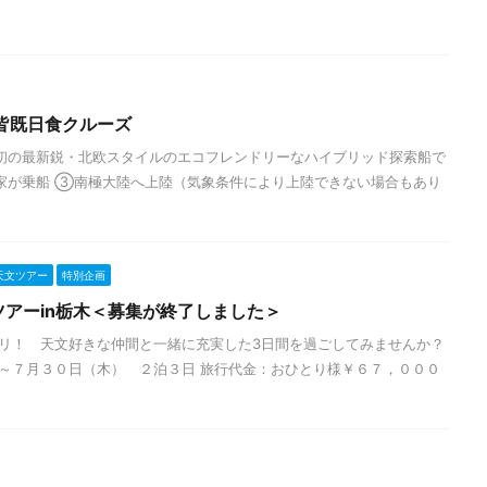
極皆既日食クルーズ
初の最新鋭・北欧スタイルのエコフレンドリーなハイブリッド探索船で
家が乗船 ③南極大陸へ上陸（気象条件により上陸できない場合もあり
天文ツアー
特別企画
アーin栃木＜募集が終了しました＞
リ！ 天文好きな仲間と一緒に充実した3日間を過ごしてみませんか？
～７月３０日（木） ２泊３日 旅行代金：おひとり様￥６７，０００