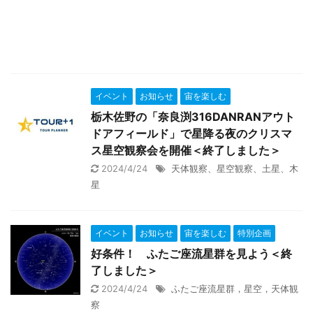
イベント
お知らせ
宙を楽しむ
栃木佐野の「奈良渕316DANRANアウト
ドアフィールド」で星降る夜のクリスマ
ス星空観察会を開催＜終了しました＞
2024/4/24
天体観察、星空観察、土星、木
星
イベント
お知らせ
宙を楽しむ
特別企画
好条件！ ふたご座流星群を見よう＜終
了しました＞
2024/4/24
ふたご座流星群，星空，天体観
察