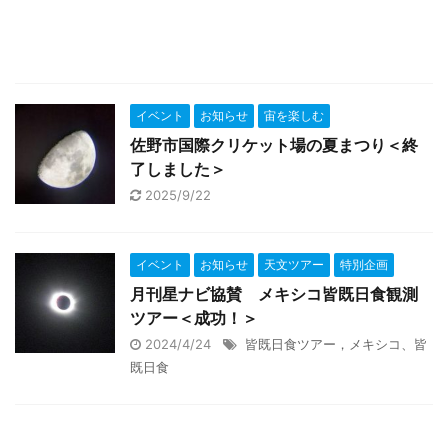
イベント
お知らせ
宙を楽しむ
佐野市国際クリケット場の夏まつり＜終
了しました＞
2025/9/22
イベント
お知らせ
天文ツアー
特別企画
月刊星ナビ協賛 メキシコ皆既日食観測
ツアー＜成功！＞
2024/4/24
皆既日食ツアー，メキシコ、皆
既日食