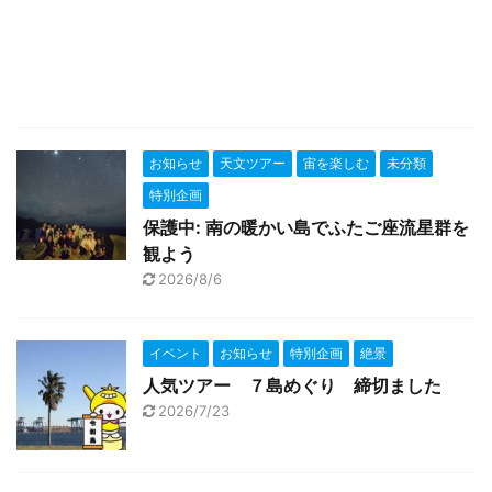
お知らせ
天文ツアー
宙を楽しむ
未分類
特別企画
保護中: 南の暖かい島でふたご座流星群を
観よう
2026/8/6
イベント
お知らせ
特別企画
絶景
人気ツアー ７島めぐり 締切ました
2026/7/23