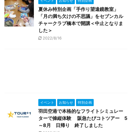
イベント
お知らせ
特別企画
夏休み特別企画「手作り望遠鏡教室」
「月の満ち欠けの不思議」をセブンカル
チャークラブ橋本で開講＜中止となりま
した＞
2022/8/16
イベント
お知らせ
特別企画
羽田空港で本格的なフライトシミュレー
ターで操縦体験 阪急たびコトツアー 5
～8月 日帰り 終了しました